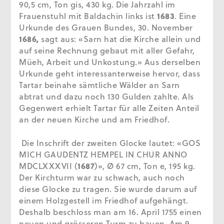
90,5 cm, Ton gis, 430 kg. Die Jahrzahl im
Frauenstuhl mit Baldachin links ist
1683
. Eine
Urkunde des Grauen Bundes, 30. November
1686,
sagt aus: «Sarn hat die Kirche allein und
auf seine Rechnung gebaut mit aller Gefahr,
Müeh, Arbeit und Unkostung.» Aus derselben
Urkunde geht interessanterweise hervor, dass
Tartar beinahe sämtliche Wälder an Sarn
abtrat und dazu noch 130 Gulden zahlte. Als
Gegenwert erhielt Tartar für alle Zeiten Anteil
an der neuen Kirche und am Friedhof.
Die Inschrift der zweiten Glocke lautet: «GOS
MICH GAUDENTZ HEMPEL IN CHUR ANNO
MDCLXXXVII (
1687
)», Ø 67 cm, Ton e, 195 kg.
Der Kirchturm war zu schwach, auch noch
diese Glocke zu tragen. Sie wurde darum auf
einem Holzgestell im Friedhof aufgehängt.
Deshalb beschloss man am 16. April 1755 einen
neuen und grösseren Turm zu bauen. Am 9.