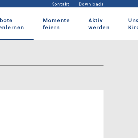
Kontakt
Downloads
bote
Momente
Aktiv
Un
enlernen
feiern
werden
Kir