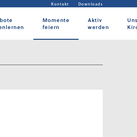
Kontakt
Downloads
bote
Momente
Aktiv
Un
enlernen
feiern
werden
Kir